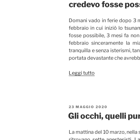
credevo fosse poss
Domani vado in ferie dopo 3 m
febbraio in cui iniziò lo tsun
fosse possibile, 3 mesi fa non
febbraio sinceramente la mia
tranquilla e senza isterismi, ta
portata devastante che avrebbe
“Domani
Leggi tutto
dopo
3
mesi
vado
PUBBLICATO
23 MAGGIO 2020
in
IL
Gli occhi, quelli p
ferie,
non
La mattina del 10 marzo, nella s
credevo
ritrovano sette anestesisti. 