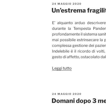
storia”
PUBBLICATO
24 MAGGIO 2020
IL
Un’estrema fragil
E’ alquanto arduo descriver
durante la Tempesta Pandem
profondamente il sistema sanit
mai possibile estrinsecare la
complessa gestione dei pazienti
Indelebile è il ricordo di volt
gesto di affetto, ostacolato da
“Un’estrema
Leggi tutto
fragilità
emotiva”
PUBBLICATO
24 MAGGIO 2020
IL
Domani dopo 3 mes