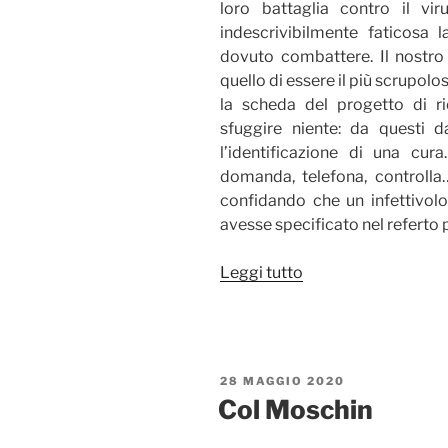
loro battaglia contro il vi
indescrivibilmente faticosa 
dovuto combattere. Il nostro
quello di essere il più scrupolos
la scheda del progetto di r
sfuggire niente: da questi d
l’identificazione di una cura
domanda, telefona, controlla… 
confidando che un infettivolo
avesse specificato nel referto 
“Dati
Leggi tutto
mancanti”
PUBBLICATO
28 MAGGIO 2020
IL
Col Moschin