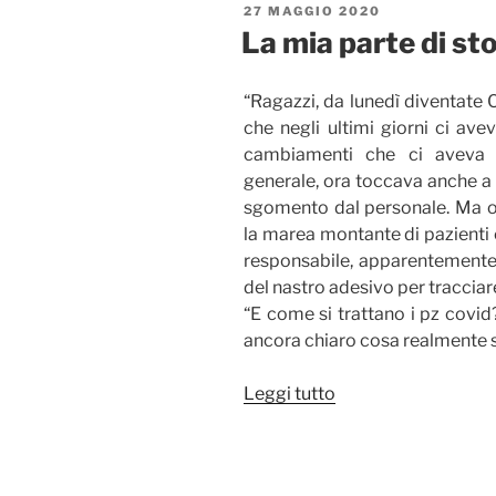
PUBBLICATO
27 MAGGIO 2020
IL
La mia parte di sto
“Ragazzi, da lunedì diventate C
che negli ultimi giorni ci avev
cambiamenti che ci aveva d
generale, ora toccava anche a 
sgomento dal personale. Ma or
la marea montante di pazienti 
responsabile, apparentemente
del nastro adesivo per tracciare
“E come si trattano i pz covi
ancora chiaro cosa realmente s
“La
Leggi tutto
mia
parte
di