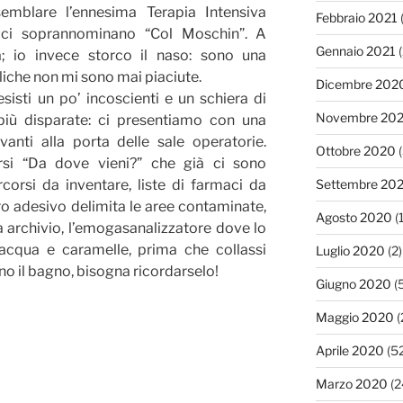
blare l’ennesima Terapia Intensiva
Febbraio 2021
(
, ci soprannominano “Col Moschin”. A
Gennaio 2021
(
a; io invece storco il naso: sono una
liche non mi sono mai piaciute.
Dicembre 202
isti un po’ incoscienti e un schiera di
Novembre 20
 più disparate: ci presentiamo con una
anti alla porta delle sale operatorie.
Ottobre 2020
(
rsi “Da dove vieni?” che già ci sono
Settembre 20
rcorsi da inventare, liste di farmaci da
tro adesivo delimita le aree contaminate,
Agosto 2020
(1
 archivio, l’emogasanalizzatore dove lo
cqua e caramelle, prima che collassi
Luglio 2020
(2)
no il bagno, bisogna ricordarselo!
Giugno 2020
(5
Maggio 2020
(
Aprile 2020
(52
Marzo 2020
(2