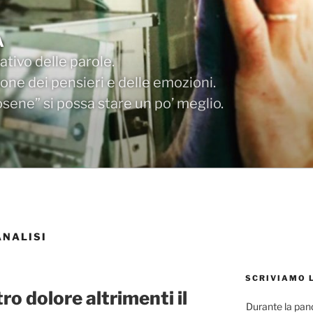
A
tivo delle parole.
one dei pensieri e delle emozioni.
ene” si possa stare un po’ meglio.
NALISI
SCRIVIAMO 
ro dolore altrimenti il
Durante la pa