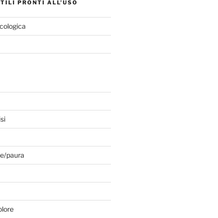
TILI PRONTI ALL’USO
cologica
si
e/paura
olore