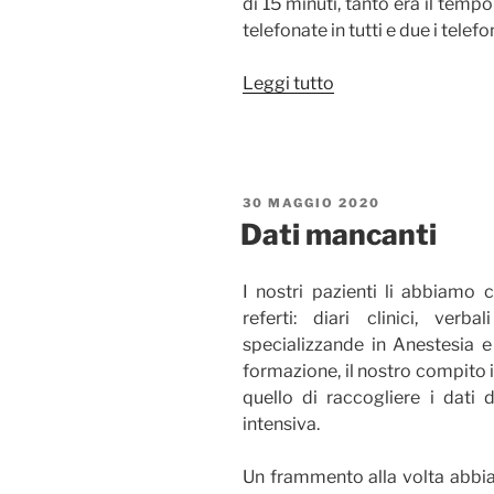
di 15 minuti, tanto era il temp
telefonate in tutti e due i telefo
“Date
Leggi tutto
parole
al
vostro
dolore
PUBBLICATO
30 MAGGIO 2020
altrimenti
IL
Dati mancanti
il
vostro
I nostri pazienti li abbiamo c
cuore
referti: diari clinici, ve
si
specializzande in Anestesia e 
spezza”
formazione, il nostro compito 
quello di raccogliere i dati d
intensiva.
Un frammento alla volta abbiam