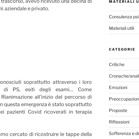
o trascorso, avevo ricevuto una decina di
MATERIALI U
ni: aziendale e privato.
Consulenza psi
Materiali utili
CATEGORIE
Critiche
Cronache/anali
onosciuti soprattutto attraverso i loro
Emozioni
rbali di PS, esiti degli esami… Come
Rianimazione all’inizio del percorso di
Preoccupazion
in questa emergenza è stato soprattutto
Proposte
ei pazienti Covid ricoverati in terapia
Riflessioni
Sofferenza e d
o cercato di ricostruire le tappe della