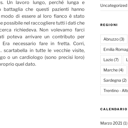
rus. Un lavoro lungo, perché lunga e
Uncategorized
la battaglia che questi pazienti hanno
 modo di essere al loro fianco è stato
e possibile nel raccogliere tutti i dati che
REGIONI
icerca richiedeva. Non volevamo farci
ati poteva arrivare un contributo per
Abruzzo
(3)
. Era necessario fare in fretta. Corri,
Emilia Roma
scartabella in tutte le vecchie visite,
go o un cardiologo (sono precisi loro)
Lazio
(7)
L
proprio quel dato.
Marche
(4)
Sardegna
(2)
Trentino - Al
CALENDARIO
Marzo 2021
(1)