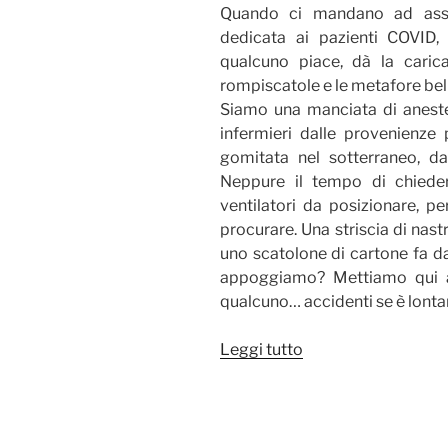
Quando ci mandano ad assem
dedicata ai pazienti COVID
qualcuno piace, dà la caric
rompiscatole e le metafore bel
Siamo una manciata di anestes
infermieri dalle provenienze
gomitata nel sotterraneo, dav
Neppure il tempo di chiede
ventilatori da posizionare, pe
procurare. Una striscia di nas
uno scatolone di cartone fa da
appoggiamo? Mettiamo qui a
qualcuno… accidenti se è lonta
“Col
Leggi tutto
Moschin”