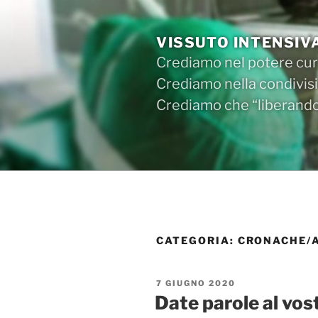
Salta
al
VISSUTO INTENSIV
contenuto
Crediamo nel potere cura
Crediamo nella condivisi
Crediamo che “liberandos
CATEGORIA:
CRONACHE/A
PUBBLICATO
7 GIUGNO 2020
IL
Date parole al vost