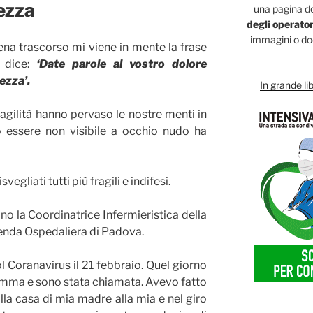
ezza
una pagina d
degli operator
immagini o doc
a trascorso mi viene in mente la frase
 dice:
‘Date parole al vostro dolore
pezza’.
In grande lib
 fragilità hanno pervaso le nostre menti in
 essere non visibile a occhio nudo ha
gliati tutti più fragili e indifesi.
 la Coordinatrice Infermieristica della
ienda Ospedaliera di Padova.
l Coranavirus il 21 febbraio. Quel giorno
amma e sono stata chiamata. Avevo fatto
lla casa di mia madre alla mia e nel giro