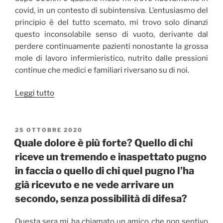
covid, in un contesto di subintensiva. L’entusiasmo del
principio è del tutto scemato, mi trovo solo dinanzi
questo inconsolabile senso di vuoto, derivante dal
perdere continuamente pazienti nonostante la grossa
mole di lavoro infermieristico, nutrito dalle pressioni
continue che medici e familiari riversano su di noi.
“Sembra
Leggi tutto
passato
un
secolo”
PUBBLICATO
25 OTTOBRE 2020
IL
Quale dolore è più forte? Quello di chi
riceve un tremendo e inaspettato pugno
in faccia o quello di chi quel pugno l’ha
già ricevuto e ne vede arrivare un
secondo, senza possibilità di difesa?
Questa sera mi ha chiamato un amico che non sentivo