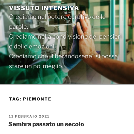
Salta
VISSUTO INTENSIVA
al
Crediamo nel potere curativo delle
contenuto
parole.
Crediamo nella condivisione dei pensieri
e delle emozioni.
Crediamo che “liberandosene” si possa
stare un po’ meglio.
TAG:
PIEMONTE
PUBBLICATO
11 FEBBRAIO 2021
IL
Sembra passato un secolo