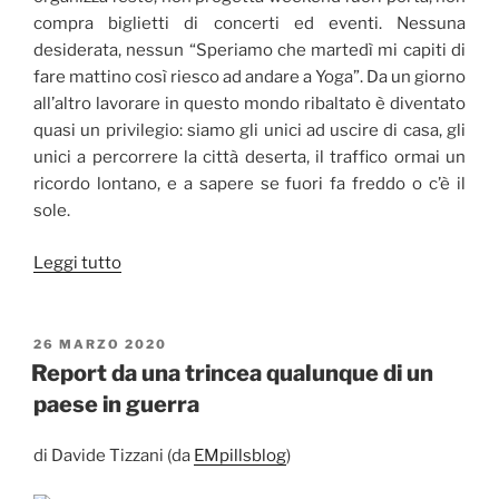
compra biglietti di concerti ed eventi. Nessuna
desiderata, nessun “Speriamo che martedì mi capiti di
fare mattino così riesco ad andare a Yoga”. Da un giorno
all’altro lavorare in questo mondo ribaltato è diventato
quasi un privilegio: siamo gli unici ad uscire di casa, gli
unici a percorrere la città deserta, il traffico ormai un
ricordo lontano, e a sapere se fuori fa freddo o c’è il
sole.
“…
Leggi tutto
un
po’
come
PUBBLICATO
26 MARZO 2020
IL
mettere
Report da una trincea qualunque di un
a
paese in guerra
costruire
un
di Davide Tizzani (da
EMpillsblog
)
muro