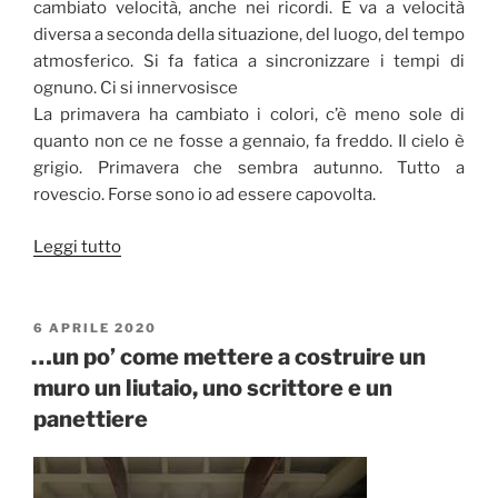
cambiato velocità, anche nei ricordi. E va a velocità
chi
diversa a seconda della situazione, del luogo, del tempo
quel
atmosferico. Si fa fatica a sincronizzare i tempi di
pugno
ognuno. Ci si innervosisce
l’ha
La primavera ha cambiato i colori, c’è meno sole di
già
quanto non ce ne fosse a gennaio, fa freddo. Il cielo è
ricevuto
grigio. Primavera che sembra autunno. Tutto a
e
rovescio. Forse sono io ad essere capovolta.
ne
vede
“Tutto
Leggi tutto
arrivare
a
un
rovescio”
secondo,
PUBBLICATO
6 APRILE 2020
senza
IL
…un po’ come mettere a costruire un
possibilità
muro un liutaio, uno scrittore e un
di
difesa?”
panettiere