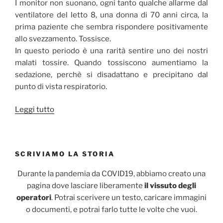
I monitor non suonano, ogni tanto qualche allarme dal
ventilatore del letto 8, una donna di 70 anni circa, la
prima paziente che sembra rispondere positivamente
allo svezzamento. Tossisce.
In questo periodo è una rarità sentire uno dei nostri
malati tossire. Quando tossiscono aumentiamo la
sedazione, perchè si disadattano e precipitano dal
punto di vista respiratorio.
“Oggi
Leggi tutto
alle
domande
non
SCRIVIAMO LA STORIA
voglio
cercare
Durante la pandemia da COVID19, abbiamo creato una
risposta”
pagina dove lasciare liberamente
il vissuto degli
operatori
. Potrai scerivere un testo, caricare immagini
o documenti, e potrai farlo tutte le volte che vuoi.