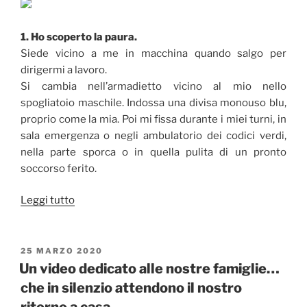
un
liutaio,
uno
1. Ho scoperto la paura.
scrittore
Siede vicino a me in macchina quando salgo per
e
dirigermi a lavoro.
un
Si cambia nell’armadietto vicino al mio nello
panettiere”
spogliatoio maschile. Indossa una divisa monouso blu,
proprio come la mia. Poi mi fissa durante i miei turni, in
sala emergenza o negli ambulatorio dei codici verdi,
nella parte sporca o in quella pulita di un pronto
soccorso ferito.
“Report
Leggi tutto
da
una
trincea
PUBBLICATO
25 MARZO 2020
IL
qualunque
Un video dedicato alle nostre famiglie…
di
che in silenzio attendono il nostro
un
ritorno a casa..