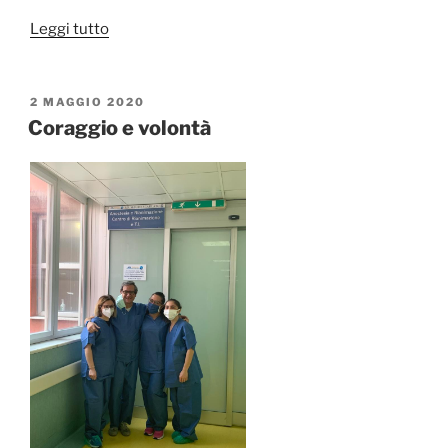
“Ora
Leggi tutto
che
sta
finendo”
PUBBLICATO
2 MAGGIO 2020
IL
Coraggio e volontà