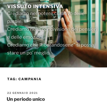
Salta
VISSUTO INTENSIVA
al
Crediamo nel potere curativo delle
contenuto
parole.
Crediamo nella condivisione dei pensieri
e delle emozioni.
Crediamo che “liberandosene” si possa
stare un po’ meglio.
TAG:
CAMPANIA
PUBBLICATO
22 GENNAIO 2021
IL
Un periodo unico