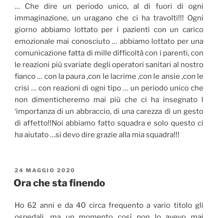
… Che dire un periodo unico, al di fuori di ogni
immaginazione, un uragano che ci ha travolti!!! Ogni
giorno abbiamo lottato per i pazienti con un carico
emozionale mai conosciuto … abbiamo lottato per una
comunicazione fatta di mille difficoltà con i parenti, con
le reazioni più svariate degli operatori sanitari al nostro
fianco … con la paura ,con le lacrime ,con le ansie ,con le
crisi … con reazioni di ogni tipo … un periodo unico che
non dimenticheremo mai più che ci ha insegnato l
‘importanza di un abbraccio, di una carezza di un gesto
di affetto!!Noi abbiamo fatto squadra e solo questo ci
ha aiutato …si devo dire grazie alla mia squadra!!!
PUBBLICATO
24 MAGGIO 2020
IL
Ora che sta finendo
Ho 62 anni e da 40 circa frequento a vario titolo gli
ospedali, ma un momento così non lo avevo mai