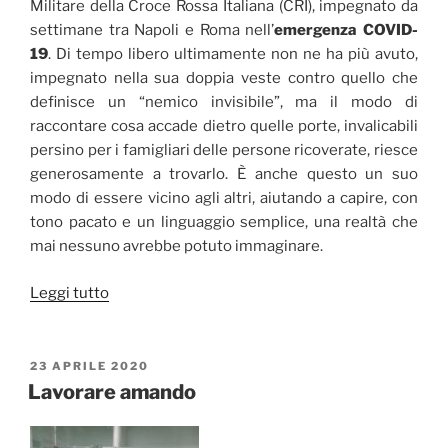
Militare della Croce Rossa Italiana (CRI), impegnato da
settimane tra Napoli e Roma nell’
emergenza COVID-
19
. Di tempo libero ultimamente non ne ha più avuto,
impegnato nella sua doppia veste contro quello che
definisce un “nemico invisibile”, ma il modo di
raccontare cosa accade dietro quelle porte, invalicabili
persino per i famigliari delle persone ricoverate, riesce
generosamente a trovarlo. È anche questo un suo
modo di essere vicino agli altri, aiutando a capire, con
tono pacato e un linguaggio semplice, una realtà che
mai nessuno avrebbe potuto immaginare.
“Napoli:
Leggi tutto
ufficiale
(medico)
e
PUBBLICATO
23 APRILE 2020
IL
gentiluomo
Lavorare amando
contro
il