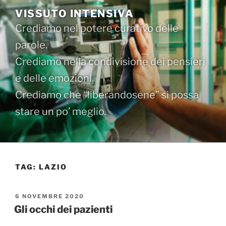
Salta
VISSUTO INTENSIVA
al
Crediamo nel potere curativo delle
contenuto
parole.
Crediamo nella condivisione dei pensieri
e delle emozioni.
Crediamo che “liberandosene” si possa
stare un po’ meglio.
TAG:
LAZIO
PUBBLICATO
6 NOVEMBRE 2020
IL
Gli occhi dei pazienti