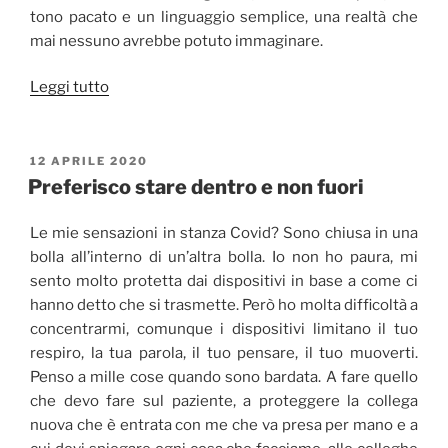
tono pacato e un linguaggio semplice, una realtà che
mai nessuno avrebbe potuto immaginare.
“Napoli:
Leggi tutto
ufficiale
(medico)
e
PUBBLICATO
12 APRILE 2020
IL
gentiluomo
Preferisco stare dentro e non fuori
contro
il
Le mie sensazioni in stanza Covid? Sono chiusa in una
coronavirus
bolla all’interno di un’altra bolla. Io non ho paura, mi
(da
sento molto protetta dai dispositivi in base a come ci
informazionesenzafiltro.it)”
hanno detto che si trasmette. Però ho molta difficoltà a
concentrarmi, comunque i dispositivi limitano il tuo
respiro, la tua parola, il tuo pensare, il tuo muoverti.
Penso a mille cose quando sono bardata. A fare quello
che devo fare sul paziente, a proteggere la collega
nuova che è entrata con me che va presa per mano e a