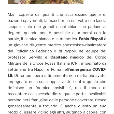
Mani coperte dai guanti che accarezzano quelle di
pazienti spaventati, la mascherina sul volto che lascia
scoperti solo due grandi occhi chiari che parlano ai
degenti quando non è possibile esprimersi con le
parole, il camice bianco e la mimetica.
Fabio Rispoli
è
un giovane dirigente medico anestesista-rianimatore
del Policlinico Federico II di Napoli, nell’equipe del
professor Servillo e
Capitano medico
del Corpo
Militare della Croce Rossa Italiana (CRI), impegnato da
settimane tra Napoli e Roma nell’
emergenza COVID-
19
. Di tempo libero ultimamente non ne ha più avuto,
impegnato nella sua doppia veste contro quello che
definisce un “nemico invisibile”, ma il modo di
raccontare cosa accade dietro quelle porte, invalicabili
persino per i famigliari delle persone ricoverate, riesce
generosamente a trovarlo. È anche questo un suo
modo di essere vicino agli altri, aiutando a capire, con