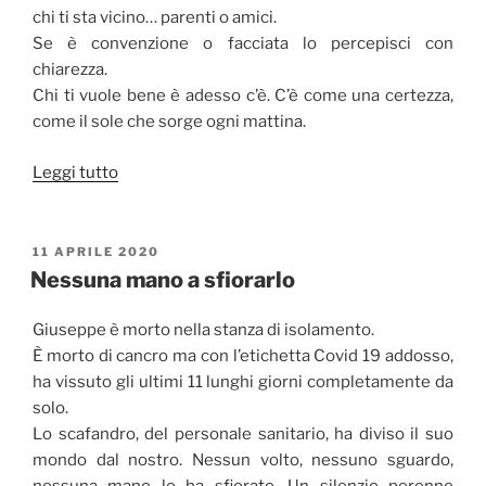
chi ti sta vicino… parenti o amici.
Se è convenzione o facciata lo percepisci con
chiarezza.
Chi ti vuole bene è adesso c’è. C’è come una certezza,
come il sole che sorge ogni mattina.
“Storie
Leggi tutto
di
ordinaria
quarantena”
PUBBLICATO
11 APRILE 2020
IL
Nessuna mano a sfiorarlo
Giuseppe è morto nella stanza di isolamento.
È morto di cancro ma con l’etichetta Covid 19 addosso,
ha vissuto gli ultimi 11 lunghi giorni completamente da
solo.
Lo scafandro, del personale sanitario, ha diviso il suo
mondo dal nostro. Nessun volto, nessuno sguardo,
nessuna mano lo ha sfiorato. Un silenzio perenne