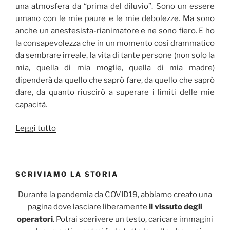
una atmosfera da “prima del diluvio”. Sono un essere
umano con le mie paure e le mie debolezze. Ma sono
anche un anestesista-rianimatore e ne sono fiero. E ho
la consapevolezza che in un momento così drammatico
da sembrare irreale, la vita di tante persone (non solo la
mia, quella di mia moglie, quella di mia madre)
dipenderà da quello che saprò fare, da quello che saprò
dare, da quanto riuscirò a superare i limiti delle mie
capacità.
“Riflessioni
Leggi tutto
di
un
caro
SCRIVIAMO LA STORIA
amico
anestesista-
Durante la pandemia da COVID19, abbiamo creato una
rianimatore
pagina dove lasciare liberamente
il vissuto degli
in
operatori
. Potrai scerivere un testo, caricare immagini
attesa…”