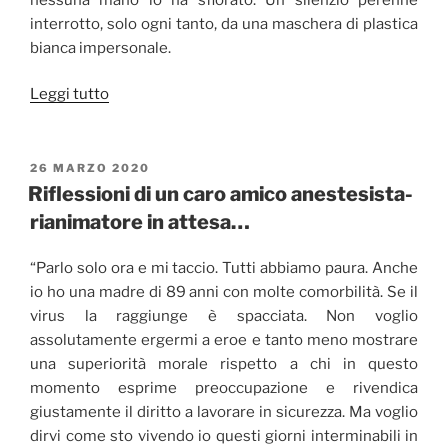
interrotto, solo ogni tanto, da una maschera di plastica
bianca impersonale.
“Nessuna
Leggi tutto
mano
a
sfiorarlo”
PUBBLICATO
26 MARZO 2020
IL
Riflessioni di un caro amico anestesista-
rianimatore in attesa…
“Parlo solo ora e mi taccio. Tutti abbiamo paura. Anche
io ho una madre di 89 anni con molte comorbilità. Se il
virus la raggiunge è spacciata. Non voglio
assolutamente ergermi a eroe e tanto meno mostrare
una superiorità morale rispetto a chi in questo
momento esprime preoccupazione e rivendica
giustamente il diritto a lavorare in sicurezza. Ma voglio
dirvi come sto vivendo io questi giorni interminabili in