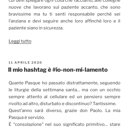
cui devi spiegare ogni cosa che facciamo, alle colleghe
nuove che lavorano sul paziente accanto, che sono
bravissime ma tu ti senti responsabile perché sei
l’anziana e devi seguire anche loro affinché loro e il
paziente siano in sicurezza.
“Preferisco
Leggi tutto
stare
dentro
e
PUBBLICATO
11 APRILE 2020
IL
non
Il mio hashtag è #io-non-mi-lamento
fuori”
Quante Pasque ho passato distrattamente, seguendo
le liturgie della settimana santa… ma con un occhio
sempre attento al cellulare ed un pensiero sempre
rivolto ad altro, disturbato e discontinuo? Tantissime.
Quest’anno sarà diverso, grazie don Paolo. La mia
Pasqua è servizio.
È “consolazione” nel suo significato primitivo… stare