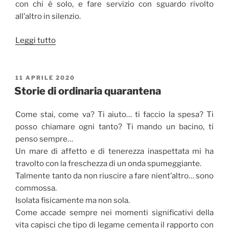
con chi è solo, e fare servizio con sguardo rivolto
all’altro in silenzio.
“Il
Leggi tutto
mio
hashtag
è
PUBBLICATO
11 APRILE 2020
IL
#io-
Storie di ordinaria quarantena
non-
mi-
Come stai, come va? Ti aiuto… ti faccio la spesa? Ti
lamento”
posso chiamare ogni tanto? Ti mando un bacino, ti
penso sempre…
Un mare di affetto e di tenerezza inaspettata mi ha
travolto con la freschezza di un onda spumeggiante.
Talmente tanto da non riuscire a fare nient’altro… sono
commossa.
Isolata fisicamente ma non sola.
Come accade sempre nei momenti significativi della
vita capisci che tipo di legame cementa il rapporto con