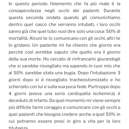
In questo periodo l’elemento che fa più male è la
consapevolezza negli occhi dei pazienti. Durante
questa seconda ondata quando gli comunichiamo
dentro quel casco che verranno intubati, i loro occhi
sanno già che quel tubo vuol dire solo una cosa: 50% di
mortalità. Alcuni te lo comunicano con gli occhi, altri te
lo gridano. Un paziente mi ha chiesto che giorno era
perchè così avrebbe saputo che quello era il giorno
della sua morte. Ho cercato di rinfrancarlo giurandogli
che si sarebbe risvegliato ma sapendo in cuor mio che
al 50% sarebbe stata una bugia. Dopo l’intubazione 3
giorni dopo si è risvegliato tracheostomizzato e ho
scherzato con lui e sulla sua poca fede. Purtroppo dopo
4 giorni (aveva una seria cardiopatia ischemica) è
deceduto di infarto. Da quel momento mi viene sempre
più difficile farmi coraggio e comunicare con gli occhi a
quei pazienti che bisogna credere anche a quel 50% in
cui potranno essere presi in giro a vita per la loro
titubanza.