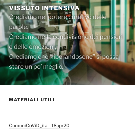
Salta
VISSUTO INTENSIVA
al
Crediamo nel potere curativo delle
contenuto
parole.
Crediamo nella condivisione dei pensieri
e delle emozioni.
Crediamo che “liberandosene” si possa
stare un po’ meglio.
MATERIALI UTILI
ComuniCoViD_ita – 18apr20