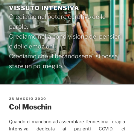
Salta
VISSUTO INTENSIVA
al
Crediamo nel potere curativo delle
contenuto
parole.
Crediamo nella condivisione dei pensieri
e delle emozioni.
Crediamo che “liberandosene” si possa
stare un po’ meglio.
PUBBLICATO
28 MAGGIO 2020
IL
Col Moschin
Quando ci mandano ad assemblare l’ennesima Terapia
Intensiva dedicata ai pazienti COVID, ci