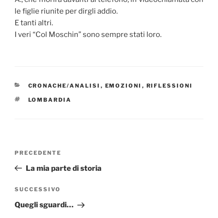
le figlie riunite per dirgli addio.
E tanti altri.
I veri “Col Moschin” sono sempre stati loro.
CATEGORIE
CRONACHE/ANALISI
,
EMOZIONI
,
RIFLESSIONI
TAG
LOMBARDIA
Navigazione
Articolo
PRECEDENTE
articoli
precedente:
La mia parte di storia
Articolo
SUCCESSIVO
successivo
Quegli sguardi…