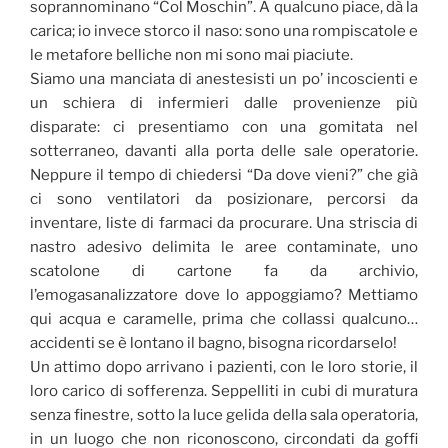
soprannominano “Col Moschin”. A qualcuno piace, dà la
carica; io invece storco il naso: sono una rompiscatole e
le metafore belliche non mi sono mai piaciute.
Siamo una manciata di anestesisti un po’ incoscienti e
un schiera di infermieri dalle provenienze più
disparate: ci presentiamo con una gomitata nel
sotterraneo, davanti alla porta delle sale operatorie.
Neppure il tempo di chiedersi “Da dove vieni?” che già
ci sono ventilatori da posizionare, percorsi da
inventare, liste di farmaci da procurare. Una striscia di
nastro adesivo delimita le aree contaminate, uno
scatolone di cartone fa da archivio,
l’emogasanalizzatore dove lo appoggiamo? Mettiamo
qui acqua e caramelle, prima che collassi qualcuno…
accidenti se è lontano il bagno, bisogna ricordarselo!
Un attimo dopo arrivano i pazienti, con le loro storie, il
loro carico di sofferenza. Seppelliti in cubi di muratura
senza finestre, sotto la luce gelida della sala operatoria,
in un luogo che non riconoscono, circondati da goffi