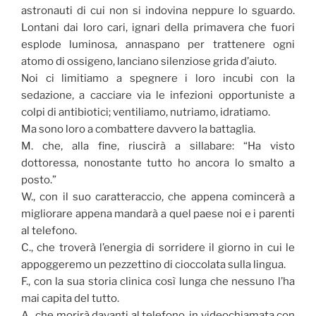
astronauti di cui non si indovina neppure lo sguardo.
Lontani dai loro cari, ignari della primavera che fuori
esplode luminosa, annaspano per trattenere ogni
atomo di ossigeno, lanciano silenziose grida d’aiuto.
Noi ci limitiamo a spegnere i loro incubi con la
sedazione, a cacciare via le infezioni opportuniste a
colpi di antibiotici; ventiliamo, nutriamo, idratiamo.
Ma sono loro a combattere davvero la battaglia.
M. che, alla fine, riuscirà a sillabare: “Ha visto
dottoressa, nonostante tutto ho ancora lo smalto a
posto.”
W., con il suo caratteraccio, che appena comincerà a
migliorare appena mandarà a quel paese noi e i parenti
al telefono.
C., che troverà l’energia di sorridere il giorno in cui le
appoggeremo un pezzettino di cioccolata sulla lingua.
F., con la sua storia clinica così lunga che nessuno l’ha
mai capita del tutto.
A., che morirà davanti al telefono, in videochiamata con