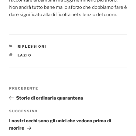
raccontare ai bambini ma oggi nemmeno più a loro.
Non andrà tutto bene ma lo sforzo che dobbiamo fare è
dare significato alla difficoltà nel silenzio del cuore.
CATEGORIE
RIFLESSIONI
TAG
LAZIO
Navigazione
Articolo
PRECEDENTE
articoli
precedente:
Storie di ordinaria quarantena
Articolo
SUCCESSIVO
successivo
I nostri occhi sono gli unici che vedono prima di
morire