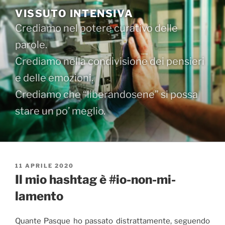
Salta
VISSUTO INTENSIVA
al
Crediamo nel potere curativo delle
contenuto
parole.
Crediamo nella condivisione dei pensieri
e delle emozioni.
Crediamo che “liberandosene” si possa
stare un po’ meglio.
PUBBLICATO
11 APRILE 2020
IL
Il mio hashtag è #io-non-mi-
lamento
Quante Pasque ho passato distrattamente, seguendo