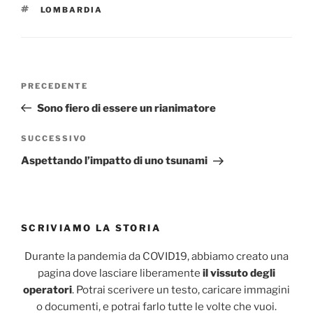
TAG
LOMBARDIA
Navigazione
Articolo
PRECEDENTE
articoli
precedente:
Sono fiero di essere un rianimatore
Articolo
SUCCESSIVO
successivo
Aspettando l’impatto di uno tsunami
SCRIVIAMO LA STORIA
Durante la pandemia da COVID19, abbiamo creato una
pagina dove lasciare liberamente
il vissuto degli
operatori
. Potrai scerivere un testo, caricare immagini
o documenti, e potrai farlo tutte le volte che vuoi.