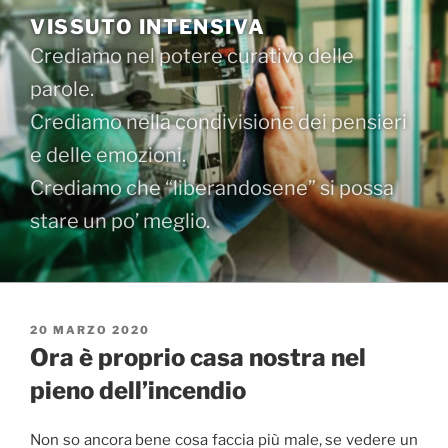
Salta
VISSUTO INTENSIVA
al
Crediamo nel potere curativo delle
contenuto
parole.
Crediamo nella condivisione dei pensieri
e delle emozioni.
Crediamo che “liberandosene” si possa
stare un po’ meglio.
PUBBLICATO
20 MARZO 2020
IL
Ora è proprio casa nostra nel
pieno dell’incendio
Non so ancora bene cosa faccia più male, se vedere un