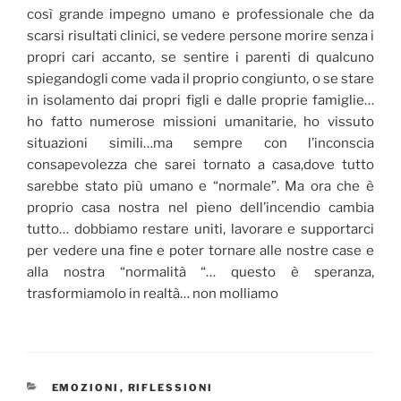
così grande impegno umano e professionale che da
scarsi risultati clinici, se vedere persone morire senza i
propri cari accanto, se sentire i parenti di qualcuno
spiegandogli come vada il proprio congiunto, o se stare
in isolamento dai propri figli e dalle proprie famiglie…
ho fatto numerose missioni umanitarie, ho vissuto
situazioni simili…ma sempre con l’inconscia
consapevolezza che sarei tornato a casa,dove tutto
sarebbe stato più umano e “normale”. Ma ora che è
proprio casa nostra nel pieno dell’incendio cambia
tutto…
dobbiamo restare uniti, lavorare e supportarci
per vedere una fine e poter tornare alle nostre case e
alla nostra “normalità “… questo è speranza,
trasformiamolo in realtà… non molliamo
CATEGORIE
EMOZIONI
,
RIFLESSIONI