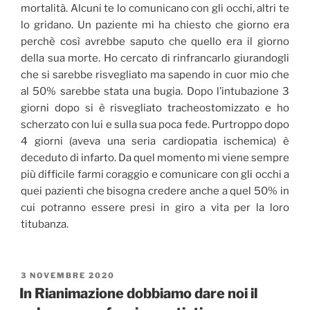
mortalità. Alcuni te lo comunicano con gli occhi, altri te
lo gridano. Un paziente mi ha chiesto che giorno era
perchè così avrebbe saputo che quello era il giorno
della sua morte. Ho cercato di rinfrancarlo giurandogli
che si sarebbe risvegliato ma sapendo in cuor mio che
al 50% sarebbe stata una bugia. Dopo l’intubazione 3
giorni dopo si è risvegliato tracheostomizzato e ho
scherzato con lui e sulla sua poca fede. Purtroppo dopo
4 giorni (aveva una seria cardiopatia ischemica) è
deceduto di infarto. Da quel momento mi viene sempre
più difficile farmi coraggio e comunicare con gli occhi a
quei pazienti che bisogna credere anche a quel 50% in
cui potranno essere presi in giro a vita per la loro
titubanza.
PUBBLICATO
3 NOVEMBRE 2020
IL
In Rianimazione dobbiamo dare noi il