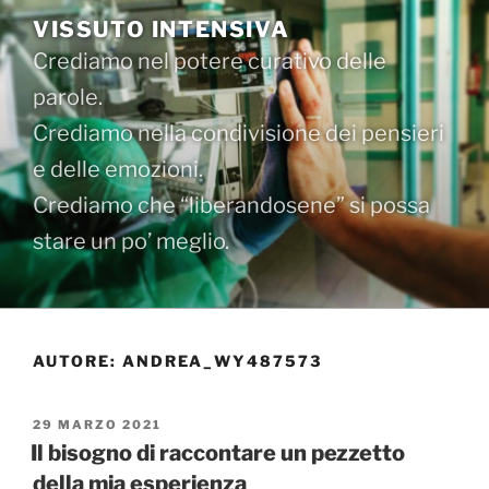
Salta
VISSUTO INTENSIVA
al
Crediamo nel potere curativo delle
contenuto
parole.
Crediamo nella condivisione dei pensieri
e delle emozioni.
Crediamo che “liberandosene” si possa
stare un po’ meglio.
AUTORE:
ANDREA_WY487573
PUBBLICATO
29 MARZO 2021
IL
Il bisogno di raccontare un pezzetto
della mia esperienza