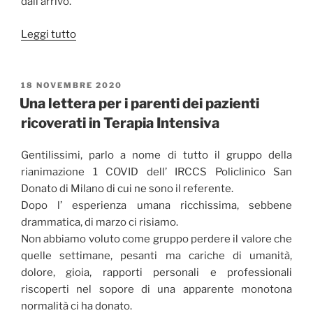
dall’arrivo.
“La
Leggi tutto
paura
non
può
PUBBLICATO
18 NOVEMBRE 2020
IL
essere
Una lettera per i parenti dei pazienti
sana?”
ricoverati in Terapia Intensiva
Gentilissimi, parlo a nome di tutto il gruppo della
rianimazione 1 COVID dell’ IRCCS Policlinico San
Donato di Milano di cui ne sono il referente.
Dopo l’ esperienza umana ricchissima, sebbene
drammatica, di marzo ci risiamo.
Non abbiamo voluto come gruppo perdere il valore che
quelle settimane, pesanti ma cariche di umanità,
dolore, gioia, rapporti personali e professionali
riscoperti nel sopore di una apparente monotona
normalità ci ha donato.