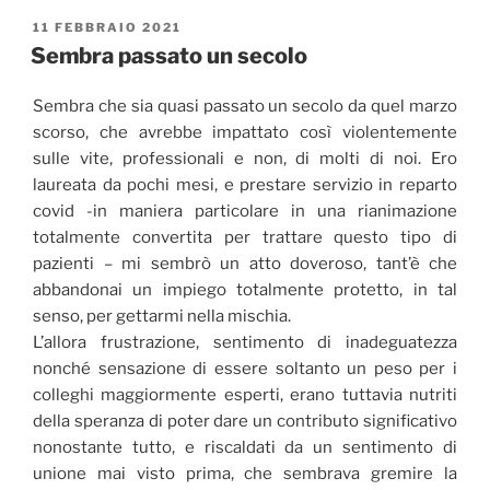
raccontare
PUBBLICATO
11 FEBBRAIO 2021
IL
un
Sembra passato un secolo
pezzetto
della
Sembra che sia quasi passato un secolo da quel marzo
mia
scorso, che avrebbe impattato così violentemente
esperienza”
sulle vite, professionali e non, di molti di noi. Ero
laureata da pochi mesi, e prestare servizio in reparto
covid -in maniera particolare in una rianimazione
totalmente convertita per trattare questo tipo di
pazienti – mi sembrò un atto doveroso, tant’è che
abbandonai un impiego totalmente protetto, in tal
senso, per gettarmi nella mischia.
L’allora frustrazione, sentimento di inadeguatezza
nonché sensazione di essere soltanto un peso per i
colleghi maggiormente esperti, erano tuttavia nutriti
della speranza di poter dare un contributo significativo
nonostante tutto, e riscaldati da un sentimento di
unione mai visto prima, che sembrava gremire la