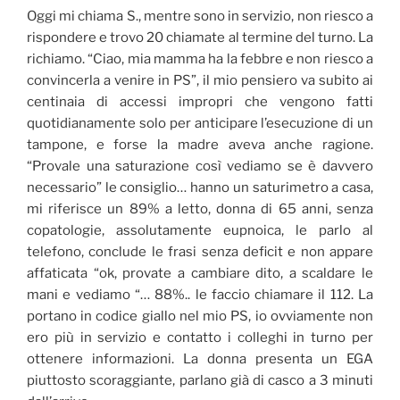
Oggi mi chiama S., mentre sono in servizio, non riesco a
rispondere e trovo 20 chiamate al termine del turno. La
richiamo. “Ciao, mia mamma ha la febbre e non riesco a
convincerla a venire in PS”, il mio pensiero va subito ai
centinaia di accessi impropri che vengono fatti
quotidianamente solo per anticipare l’esecuzione di un
tampone, e forse la madre aveva anche ragione.
“Provale una saturazione così vediamo se è davvero
necessario” le consiglio… hanno un saturimetro a casa,
mi riferisce un 89% a letto, donna di 65 anni, senza
copatologie, assolutamente eupnoica, le parlo al
telefono, conclude le frasi senza deficit e non appare
affaticata “ok, provate a cambiare dito, a scaldare le
mani e vediamo “… 88%.. le faccio chiamare il 112. La
portano in codice giallo nel mio PS, io ovviamente non
ero più in servizio e contatto i colleghi in turno per
ottenere informazioni. La donna presenta un EGA
piuttosto scoraggiante, parlano già di casco a 3 minuti