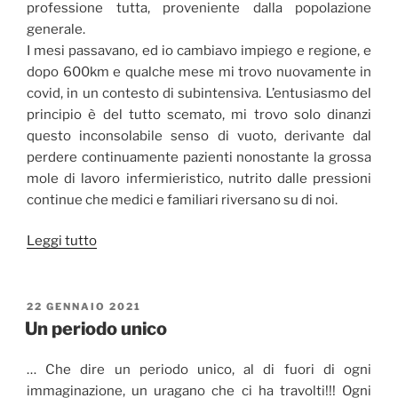
professione tutta, proveniente dalla popolazione
generale.
I mesi passavano, ed io cambiavo impiego e regione, e
dopo 600km e qualche mese mi trovo nuovamente in
covid, in un contesto di subintensiva. L’entusiasmo del
principio è del tutto scemato, mi trovo solo dinanzi
questo inconsolabile senso di vuoto, derivante dal
perdere continuamente pazienti nonostante la grossa
mole di lavoro infermieristico, nutrito dalle pressioni
continue che medici e familiari riversano su di noi.
“Sembra
Leggi tutto
passato
un
secolo”
PUBBLICATO
22 GENNAIO 2021
IL
Un periodo unico
… Che dire un periodo unico, al di fuori di ogni
immaginazione, un uragano che ci ha travolti!!! Ogni