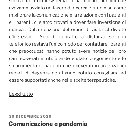
sconvolto tutto il sistema. In particolare per noi che
avevamo avviato un lavoro di ricerca e studio su come
migliorare la comunicazione e la relazione con i pazienti
e i parenti, ci siamo trovati a dover fare inversione di
marcia . Dalla riduzione dell’orario di visita ,al divieto
d’ingresso . Solo il contatto a distanza se non
telefonico restava l’unico modo per contattare i parenti
che preoccupati hanno potuto avere notizie dei loro
cari ricoverati in uti. Grande è stato lo sgomento e lo
smarrimento di pazienti che ricoverati in urgenza nei
reparti di degenza non hanno potuto consigliarsi ed
essere supportati anche nelle scelte terapeutiche.
“Solo
Leggi tutto
contatti
a
distanza”
PUBBLICATO
30 DICEMBRE 2020
IL
Comunicazione e pandemia