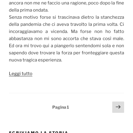
ancora non me ne faccio una ragione, poco dopo la fine
della prima ondata.
Senza motivo forse si trascinava dietro la stanchezza
della pandemia che ci aveva travolto la prima volta. Ci
incoraggiavamo a vicenda. Ma forse non ho fatto
abbastanza non mi sono accorta che stava così male.
Ed ora mi trovo qui a piangerlo sentendomi sola e non
sapendo dove trovare la forza per fronteggiare questa
nuova tragica esperienza.
“In
Leggi tutto
Rianimazione
dobbiamo
dare
noi
Paginazione
Pagi
Pagina
1
il
succ
degli
colore
articoli
come
fossimo
SCRIVIAMO LA STORIA