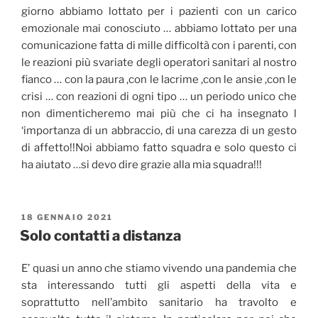
giorno abbiamo lottato per i pazienti con un carico
emozionale mai conosciuto … abbiamo lottato per una
comunicazione fatta di mille difficoltà con i parenti, con
le reazioni più svariate degli operatori sanitari al nostro
fianco … con la paura ,con le lacrime ,con le ansie ,con le
crisi … con reazioni di ogni tipo … un periodo unico che
non dimenticheremo mai più che ci ha insegnato l
‘importanza di un abbraccio, di una carezza di un gesto
di affetto!!Noi abbiamo fatto squadra e solo questo ci
ha aiutato …si devo dire grazie alla mia squadra!!!
PUBBLICATO
18 GENNAIO 2021
IL
Solo contatti a distanza
E’ quasi un anno che stiamo vivendo una pandemia che
sta interessando tutti gli aspetti della vita e
soprattutto nell’ambito sanitario ha travolto e