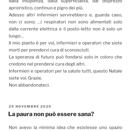
dalla insipienza, dalla superficialità, dal disprezzo
aprioristico, continuo e pigro dei più.
Adesso altri infermieri servirebbero e, guarda caso,
non ci sono; …i respiratori non sono alimentati solo
dalla corrente elettrica e il posto-letto non è solo un
luogo…
Il mio pianto è per voi, infermieri e operatori che siete
morti per prendervi cura di sconosciuti.
La speranza di futuro può fondarsi solo in coloro che
credono nel prendersi cura degli altri.
Infermieri e operatori per la salute tutti, questo Natale
siete voi. Grazie.
Non abbandonateci.
PUBBLICATO
29 NOVEMBRE 2020
IL
La paura non può essere sana?
Non avevo la minima idea che esistesse uno spazio