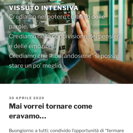
Salta
VISSUTO INTENSIVA
al
Crediamo nel potere curativo delle
contenuto
parole.
Crediamo nella condivisione dei pensieri
e delle emozioni.
Crediamo che “liberandosene” si possa
stare un po’ meglio.
PUBBLICATO
30 APRILE 2020
IL
Mai vorrei tornare come
eravamo…
Buongiorno a tutti; condivido l’opportunità di “fermare