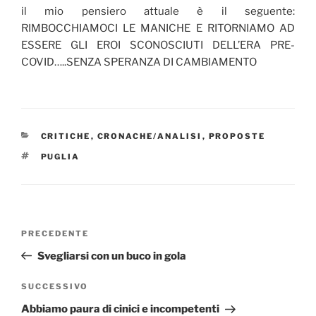
il mio pensiero attuale è il seguente:
RIMBOCCHIAMOCI LE MANICHE E RITORNIAMO AD
ESSERE GLI EROI SCONOSCIUTI DELL’ERA PRE-
COVID…..SENZA SPERANZA DI CAMBIAMENTO
CATEGORIE
CRITICHE
,
CRONACHE/ANALISI
,
PROPOSTE
TAG
PUGLIA
Navigazione
Articolo
PRECEDENTE
articoli
precedente:
Svegliarsi con un buco in gola
Articolo
SUCCESSIVO
successivo
Abbiamo paura di cinici e incompetenti