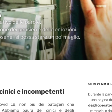
A
tivo delle parole.
one dei pensieri e delle emozioni.
ene” si possa stare un po’ meglio.
SCRIVIAMO 
cinici e incompetenti
Durante la pa
una pagina d
vid 19, non più dei patogeni che
degli operator
 Abbiamo paura dei cinici e degli
immagini o doc