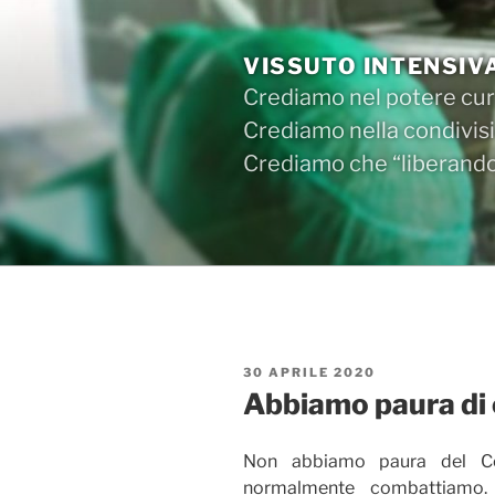
Salta
al
VISSUTO INTENSIV
contenuto
Crediamo nel potere cura
Crediamo nella condivisi
Crediamo che “liberandos
PUBBLICATO
30 APRILE 2020
IL
Abbiamo paura di 
Non abbiamo paura del Co
normalmente combattiamo.