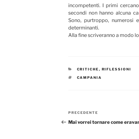
incompetenti. I primi cercano
secondi non hanno alcuna capac
Sono, purtroppo, numerosi e ,
determinanti.
Alla fine scriveranno a modo lo
CATEGORIE
CRITICHE
,
RIFLESSIONI
TAG
CAMPANIA
Navigazione
Articolo
PRECEDENTE
articoli
precedente:
Mai vorrei tornare come erav