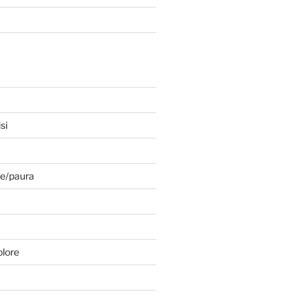
si
e/paura
olore