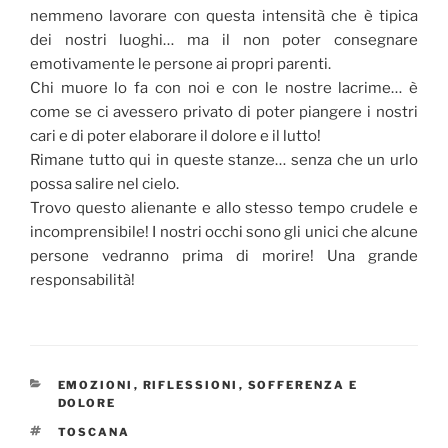
nemmeno lavorare con questa intensità che è tipica
dei nostri luoghi… ma il non poter consegnare
emotivamente le persone ai propri parenti.
Chi muore lo fa con noi e con le nostre lacrime… è
come se ci avessero privato di poter piangere i nostri
cari e di poter elaborare il dolore e il lutto!
Rimane tutto qui in queste stanze… senza che un urlo
possa salire nel cielo.
Trovo questo alienante e allo stesso tempo crudele e
incomprensibile! I nostri occhi sono gli unici che alcune
persone vedranno prima di morire! Una grande
responsabilità!
CATEGORIE
EMOZIONI
,
RIFLESSIONI
,
SOFFERENZA E
DOLORE
TAG
TOSCANA