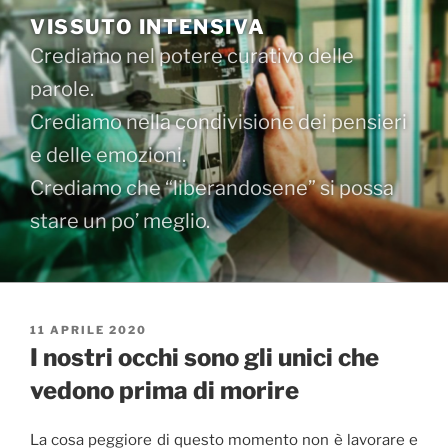
Salta
VISSUTO INTENSIVA
al
Crediamo nel potere curativo delle
contenuto
parole.
Crediamo nella condivisione dei pensieri
e delle emozioni.
Crediamo che “liberandosene” si possa
stare un po’ meglio.
PUBBLICATO
11 APRILE 2020
IL
I nostri occhi sono gli unici che
vedono prima di morire
La cosa peggiore di questo momento non è lavorare e