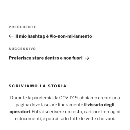
Navigazione
Articolo
PRECEDENTE
articoli
precedente:
Il mio hashtag è #io-non-mi-lamento
Articolo
SUCCESSIVO
successivo
Preferisco stare dentro e non fuori
SCRIVIAMO LA STORIA
Durante la pandemia da COVID19, abbiamo creato una
pagina dove lasciare liberamente
il vissuto degli
operatori
. Potrai scerivere un testo, caricare immagini
o documenti, e potrai farlo tutte le volte che vuoi.