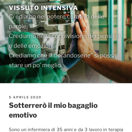
Salta
VISSUTO INTENSIVA
al
Crediamo nel potere curativo delle
contenuto
parole.
Crediamo nella condivisione dei pensieri
e delle emozioni.
Crediamo che “liberandosene” si possa
stare un po’ meglio.
PUBBLICATO
5 APRILE 2020
IL
Sotterrerò il mio bagaglio
emotivo
Sono un infermiera di 35 anni e da 3 lavoro in terapia