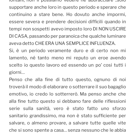
lontani, non li possiamo vedere ne abbracciare ..solo
supportare anche loro in questo periodo e sperare che
continuino a stare bene. Ho dovuto anche impormi,
essere severa e prendere decisioni difficili quando in
tempi non sospetti avevo imposto loro DI NON USCIRE
DI CASA, passando per paranoica che qualche luminare
aveva detto CHE ERA UNA SEMPLICE INFLUENZA.
Si, è un periodo veramente duro e di certo non mi
lamento, né tanto meno mi reputo un eroe avendo
scelto io questo lavoro ed essendo un po’ cosi tutti i
giorni…
Penso che alla fine di tutto questo, ognuno di noi
troverà il modo di elaborare o sotterrare il suo bagaglio
emotivo, io credo lo sotterrerò. Ma penso anche che
alla fine tutto questo si debbano fare delle riflessioni
serie sulla sanità, vero è stato fatto uno sforzo
sanitario grandissimo, ma non è stato sufficiente per
salvare, o almeno provare, a salvare tutte quelle vite
che si sono spente a casa… senza nessuno che le abbia