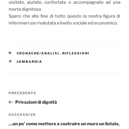
visitate, aiutate, confortate o accompagnate ad una
morta dignitosa.
Spero che alla fine di tutto questo la nostra figura di
infermieri sia rivalutata a livello sociale ed economico.
CATEGORIE
CRONACHE/ANALISI
,
RIFLESSIONI
TAG
LOMBARDIA
Navigazione
Articolo
PRECEDENTE
articoli
precedente:
Privazioni di dignità
Articolo
SUCCESSIVO
successivo
…un po’ come mettere a costruire un muro un liutaio,