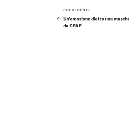
Navigazione
Articolo
PRECEDENTE
articoli
precedente:
Un’emozione dietro una masch
da CPAP