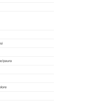
si
e/paura
olore