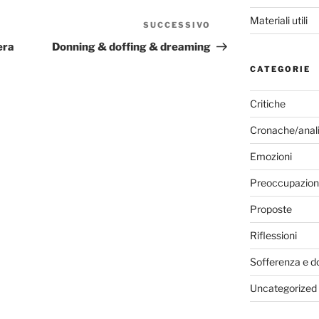
Materiali utili
SUCCESSIVO
Articolo
successivo
era
Donning & doffing & dreaming
CATEGORIE
Critiche
Cronache/anali
Emozioni
Preoccupazion
Proposte
Riflessioni
Sofferenza e d
Uncategorized