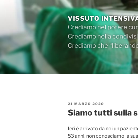
Salta
al
VISSUTO INTENSIV
contenuto
Crediamo nel potere cura
Crediamo nella condivisi
Crediamo che “liberandos
PUBBLICATO
21 MARZO 2020
IL
Siamo tutti sulla 
Ieri è arrivato da noi un pazi
53 anni, non conosciamo la sua 