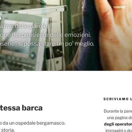
A
tivo delle parole.
one dei pensieri e delle emozioni.
ene” si possa stare un po’ meglio.
SCRIVIAMO 
stessa barca
Durante la pa
una pagina d
ente da un ospedale bergamasco.
degli operator
storia.
immagini o doc