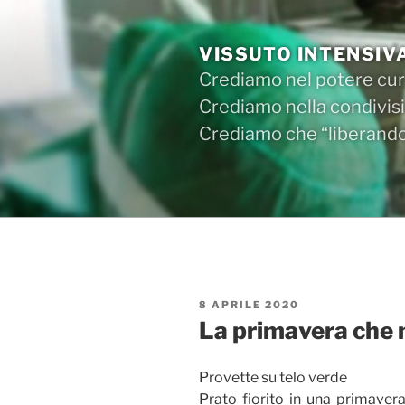
Salta
al
VISSUTO INTENSIV
contenuto
Crediamo nel potere cura
Crediamo nella condivisi
Crediamo che “liberandos
PUBBLICATO
8 APRILE 2020
IL
La primavera che 
Provette su telo verde
Prato fiorito in una primaver