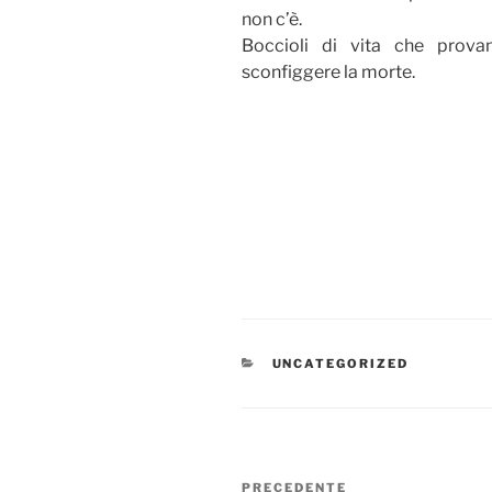
non c’è.
Boccioli di vita che prova
sconfiggere la morte.
CATEGORIE
UNCATEGORIZED
Navigazione
Articolo
PRECEDENTE