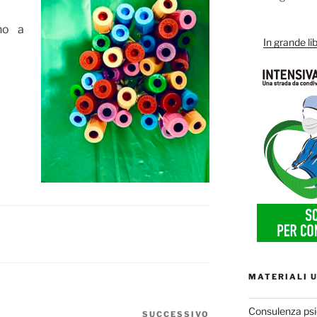
no a
In grande lib
MATERIALI U
Consulenza psi
SUCCESSIVO
Articolo