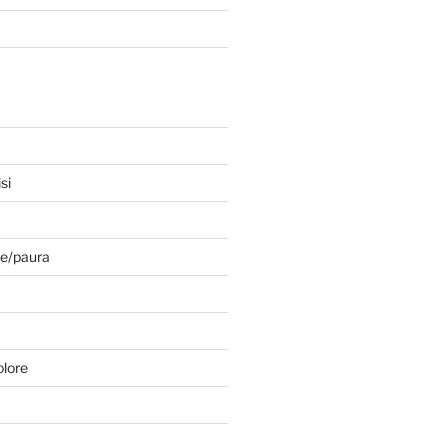
si
e/paura
olore