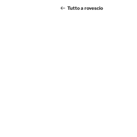
articoli
precedente:
Tutto a rovescio