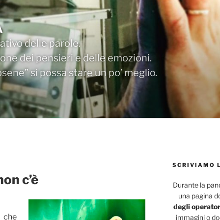
A
tivo delle parole.
one dei pensieri e delle emozioni.
ene” si possa stare un po’ meglio.
SCRIVIAMO 
non c’è
Durante la pa
una pagina d
degli operator
a che
immagini o doc