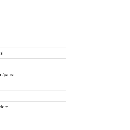
si
e/paura
olore