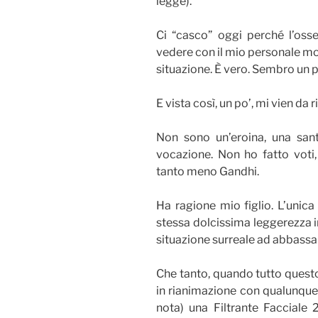
legge).
Ci “casco” oggi perché l’oss
vedere con il mio personale mo
situazione. È vero. Sembro un 
E vista così, un po’, mi vien da 
Non sono un’eroina, una san
vocazione. Non ho fatto voti
tanto meno Gandhi.
Ha ragione mio figlio. L’unic
stessa dolcissima leggerezza i
situazione surreale ad abbassar
Che tanto, quando tutto quest
in rianimazione con qualunque 
nota) una Filtrante Facciale