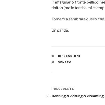
immaginario fronte bellico m
dalton (ma in tantissimi esempl
Tornerò a sembrare quello che
Un panda.
CATEGORIE
RIFLESSIONI
TAG
VENETO
Navigazione
Articolo
PRECEDENTE
articoli
precedente:
Donning & doffing & dreaming