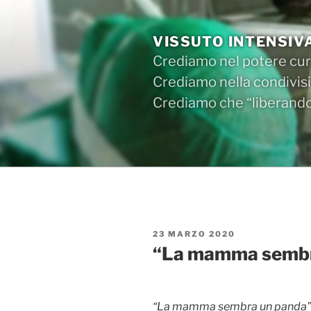
Salta
al
VISSUTO INTENSIV
contenuto
Crediamo nel potere cura
Crediamo nella condivisi
Crediamo che “liberandos
PUBBLICATO
23 MARZO 2020
IL
“La mamma sembr
“La mamma sembra un panda”