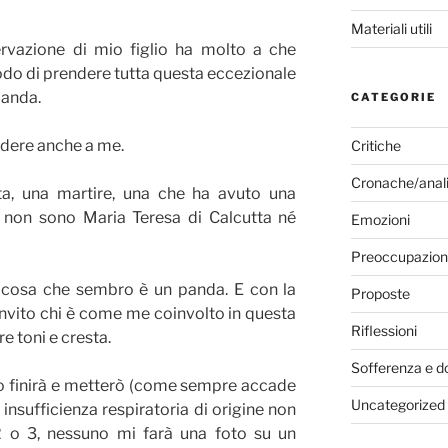
Materiali utili
ervazione di mio figlio ha molto a che
do di prendere tutta questa eccezionale
panda.
CATEGORIE
ridere anche a me.
Critiche
Cronache/anali
ta, una martire, una che ha avuto una
, non sono Maria Teresa di Calcutta né
Emozioni
Preoccupazion
a cosa che sembro è un panda. E con la
Proposte
nvito chi è come me coinvolto in questa
Riflessioni
e toni e cresta.
Sofferenza e d
o finirà e metterò (come sempre accade
Uncategorized
insufficienza respiratoria di origine non
 2 o 3, nessuno mi farà una foto su un