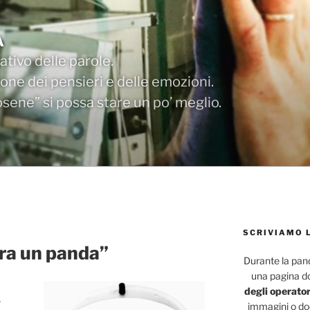
A
tivo delle parole.
one dei pensieri e delle emozioni.
ene” si possa stare un po’ meglio.
SCRIVIAMO 
a un panda”
Durante la pa
una pagina d
degli operator
immagini o doc