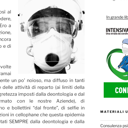
sì al
In grande lib
edere,
 Ero a
zione,
ancora
o e di
 volte
oramai
nte un po’ noioso, ma diffuso in tanti
 delle attività di reparto (ai limiti della
egretezza imposti dalla deontologia e dal
rmato con le nostre Aziende), di
 e bollettini “dal fronte”, di selfie in
MATERIALI U
izioni in cellophane che questa epidemia
ietati SEMPRE dalla deontologia e dalla
Consulenza psi