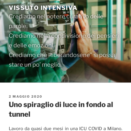
Salta
VISSUTO INTENSIVA
al
Crediamo nel potere curativo delle
contenuto
parole.
Crediamo nella condivisione dei pensieri
e delle emozioni.
Crediamo che “liberandosene” si possa
stare un po’ meglio.
PUBBLICATO
2 MAGGIO 2020
IL
Uno spiraglio di luce in fondo al
tunnel
Lavoro da quasi due mesi in una ICU COVID a Milano.