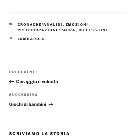
CATEGORIE
CRONACHE/ANALISI
,
EMOZIONI
,
PREOCCUPAZIONE/PAURA
,
RIFLESSIONI
TAG
LOMBARDIA
Navigazione
Articolo
PRECEDENTE
articoli
precedente:
Coraggio e volontà
Articolo
SUCCESSIVO
successivo
Giochi di bambini
SCRIVIAMO LA STORIA