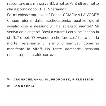
raccontare una mezza verità: è notte. Però gli prometto
che il giorno dopo… Già…Speriamo!!
Poi mi chiede: ma la voce? Penso: COME MA LA VOCE?!
Cinque giorni dalla tracheostomia, quattro giorni
sveglio così e nessuno gli ha spiegato niente!? Mi
veniva da piangere! Bravi a curare i corpi se “hanno la
stoffa” e poi…?? Avendo a che fare così tanto con la
morte, veramente ci siamo dimenticati come si
manifesta la vita?! Ho tante domande, nessuna
risposta, poche salde certezze.
CATEGORIE
CRONACHE/ANALISI
,
PROPOSTE
,
RIFLESSIONI
TAG
LOMBARDIA