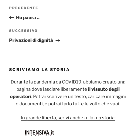
Navigazione
Articolo
PRECEDENTE
articoli
precedente:
Ho paura ..
Articolo
SUCCESSIVO
successivo
Privazioni di dignità
SCRIVIAMO LA STORIA
Durante la pandemia da COVID19, abbiamo creato una
pagina dove lasciare liberamente
il vissuto degli
operatori
. Potrai scerivere un testo, caricare immagini
o documenti, e potrai farlo tutte le volte che vuoi.
In grande libertà, scrivi anche tu la tua storia: