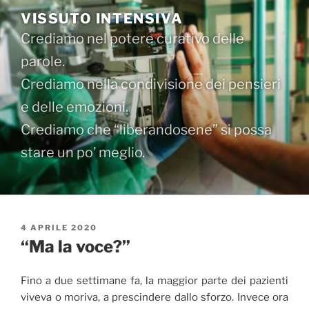
Salta
VISSUTO INTENSIVA
al
Crediamo nel potere curativo delle
contenuto
parole.
Crediamo nella condivisione dei pensieri
e delle emozioni.
Crediamo che “liberandosene” si possa
stare un po’ meglio.
PUBBLICATO
4 APRILE 2020
IL
“Ma la voce?”
Fino a due settimane fa, la maggior parte dei pazienti
viveva o moriva, a prescindere dallo sforzo. Invece ora